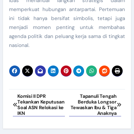
Ibas menandai langkah strategis dalam
memperkuat hubungan antarpartai. Pertemuan
ini tidak hanya bersifat simbolis, tetapi juga
menjadi momen penting untuk membahas
agenda politik dan peluang kerja sama di tingkat
nasional.
Navigasi
Komisi II DPR
Tapanuli Tengah
Tekankan Keputusan
Berduka Longsor
pos
Soal ASN Relokasi ke
Tewaskan Ibu & Tiga
IKN
Anaknya