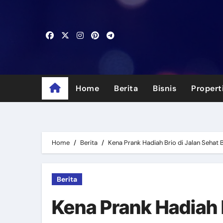
Skip
to
content
Home
Berita
Bisnis
Propert
Home
Berita
Kena Prank Hadiah Brio di Jalan Seha
Berita
Kena Prank Hadiah B