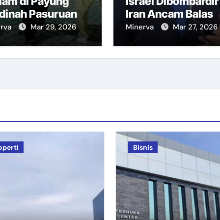
lam di Payung
Israel Dibombardir
dinah Pasuruan
Iran Ancam Balas
erva
Mar 29, 2026
Minerva
Mar 27, 2026
operti
Bisnis