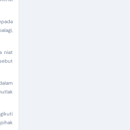
epada
alagi,
a niat
sebut
dalam
mutlak
gikuti
 pihak