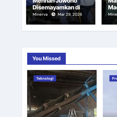
Menhan Juwono
Ma
Disemayamkan di
Ma
Kemhan
Minerva
Mar 29, 2026
Min
You Missed
Teknologi
Pr