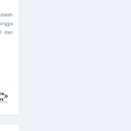
adalah
hingga
l dan
ta
ns