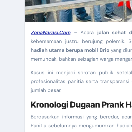
ZonaNarasi.Com
– Acara
jalan sehat 
kebersamaan justru berujung polemik. 
hadiah utama berupa mobil Brio
yang diu
memuncak, bahkan sebagian warga mengan
Kasus ini menjadi sorotan publik setel
profesionalitas panitia serta transparan
jumlah besar.
Kronologi Dugaan Prank H
Berdasarkan informasi yang beredar, acar
Panitia sebelumnya mengumumkan hadiah u