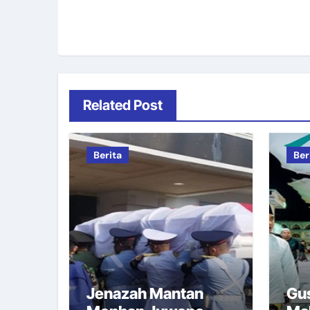
Related Post
Berita
Ber
Jenazah Mantan
Gus