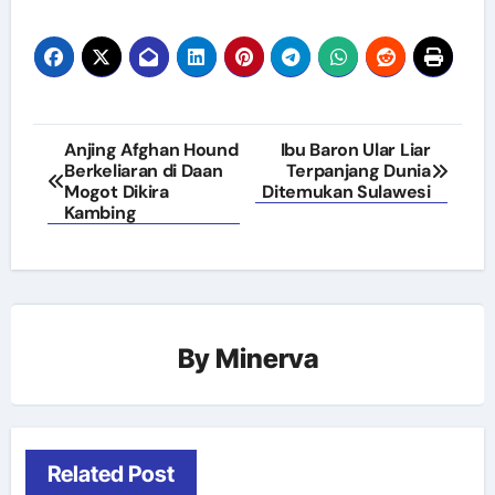
Navigasi
Anjing Afghan Hound
Ibu Baron Ular Liar
Berkeliaran di Daan
Terpanjang Dunia
pos
Mogot Dikira
Ditemukan Sulawesi
Kambing
By
Minerva
Related Post