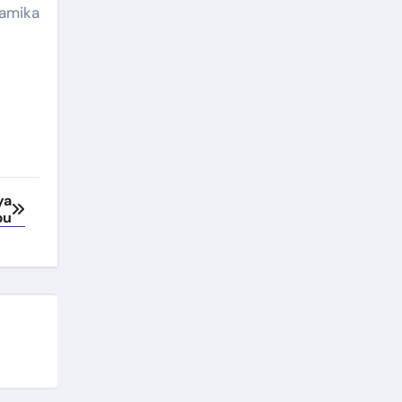
amika
ya
pu