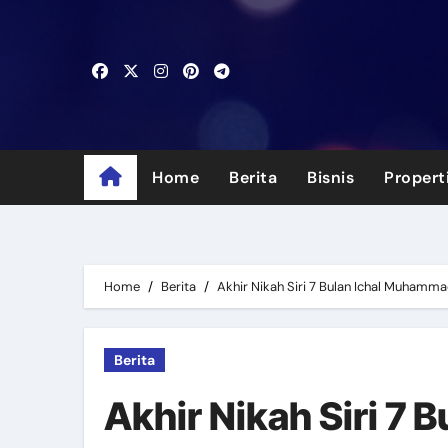
Skip
to
content
Home
Berita
Bisnis
Propert
Home
Berita
Akhir Nikah Siri 7 Bulan Ichal Muhamm
Berita
Akhir Nikah Siri 7