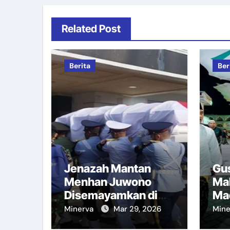
Related Post
Berita
Ber
Jenazah Mantan
Gus
Menhan Juwono
Ma
Disemayamkan di
Ma
Kemhan
Minerva
Mar 29, 2026
Min