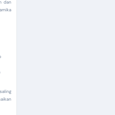
n dan
amika
p
n
saling
aikan