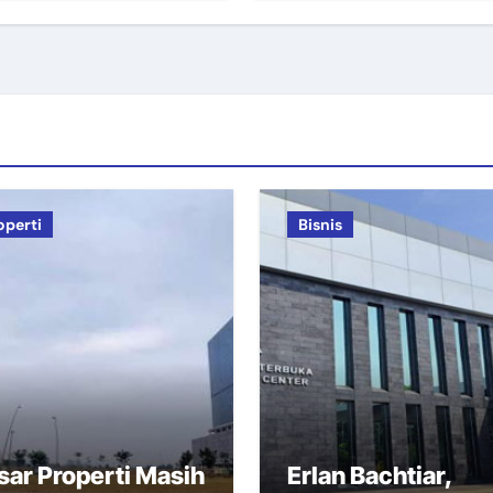
operti
Bisnis
sar Properti Masih
Erlan Bachtiar,