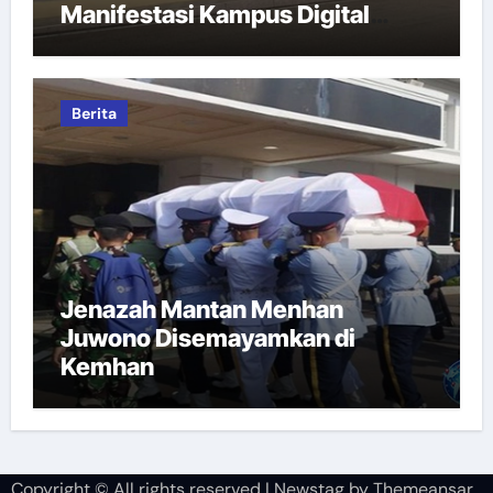
Manifestasi Kampus Digital
Bisnis
Berita
Jenazah Mantan Menhan
Juwono Disemayamkan di
Kemhan
Copyright © All rights reserved
|
Newstag
by
Themeansar
.